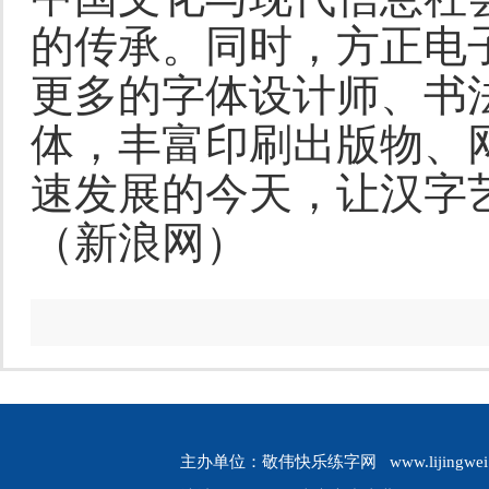
的传承。同时，方正电
更多的字体设计师、书
体，丰富印刷出版物、
速发展的今天，让汉字
（新浪网）
主办单位：敬伟快乐练字网 www.lijingwei.