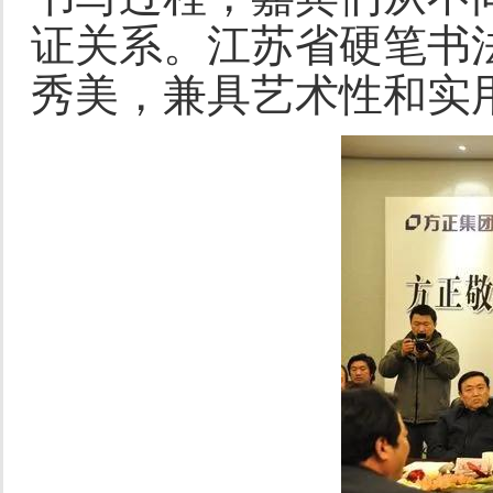
证关系。江苏省硬笔书
秀美，兼具艺术性和实