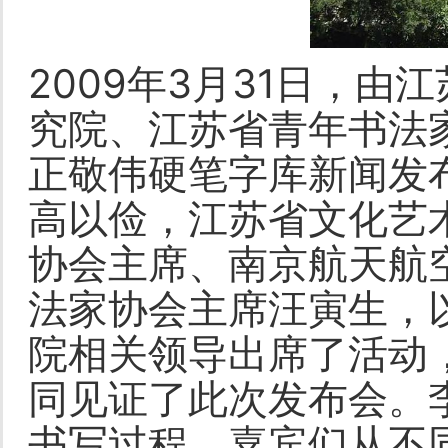
2009年3月31日，
究院、江苏省青年书法
正敬伟硬笔字库新闻发
高以俭，江苏省文化艺
协会主席、南京航天航
法家协会主席汪寅生，
院相关领导出席了活动
同见证了此次发布会。
书写过程，嘉宾们从不