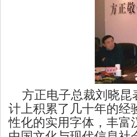
方正电子总裁刘晓昆
计上积累了几十年的经
性化的实用字体，丰富
中国文化与现代信息社