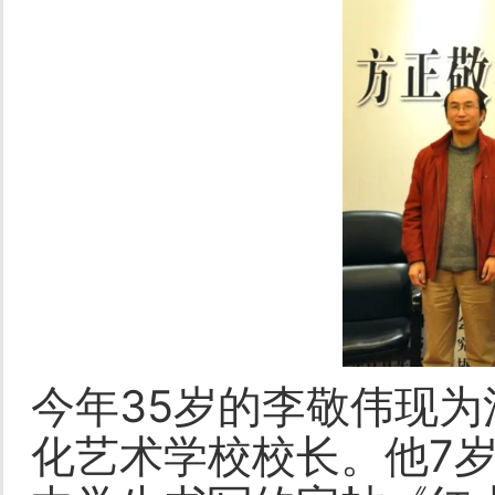
今年35岁的李敬伟现
化艺术学校校长。他7岁