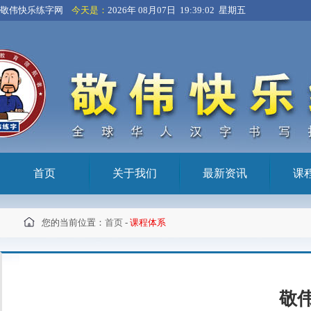
敬伟快乐练字网
今天是：
2026年 08月07日 19:39:03 星期五
首页
关于我们
最新资讯
课
您的当前位置：
首页
-
课程体系
敬