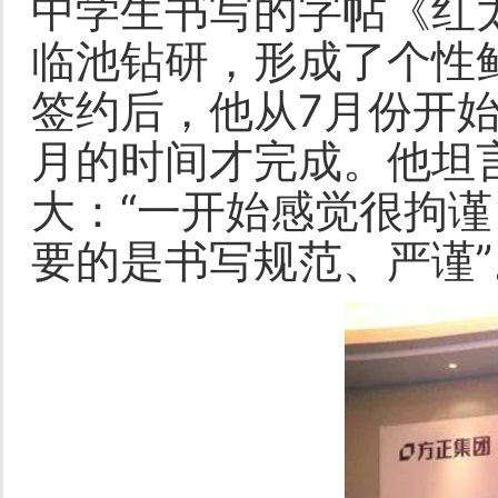
中学生书写的字帖《红
临池钻研，形成了个性
签约后，他从7月份开始
月的时间才完成。他坦
大：“一开始感觉很拘
要的是书写规范、严谨”